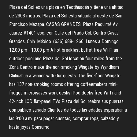
Plaza del Sol es una plaza en Teotihuacán y tiene una altitud
de 2303 metros. Plaza del Sol está situada al oeste de San
Francisco Mazapa. CASAS GRANDES. Plaza Paquimé Av.
Juárez #1401 esq. con Calle del Prado Col. Centro Casas
Grandes, Chih. México. (636) 688-1266. Lunes a Domingo
12:00 pm - 10:00 pm A hot breakfast buffet free Wi-Fi an
outdoor pool and Plaza del Sol location four miles from the
Zona Centro make the non-smoking Wingate by Wyndham
Chihuahua a winner with Our guests. The five-floor Wingate
has 137 non-smoking rooms offering coffeemakers mini-
fridges microwaves work desks iPod docks free Wi-Fi and
42-inch LCD flat-panel TVs Plaza del Sol reabre sus puertas
con público variado Clientes de todas las edades esperaban a
las 9:00 a.m. para pagar cuentas, comprar ropa, calzado y
hasta joyas Consumo