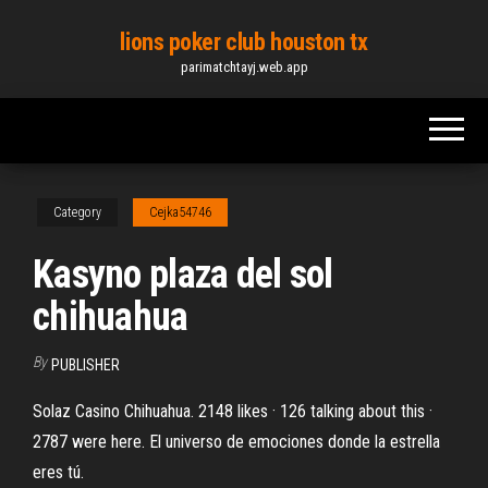
Skip
lions poker club houston tx
to
parimatchtayj.web.app
the
content
Category
Cejka54746
Kasyno plaza del sol
chihuahua
By
PUBLISHER
Solaz Casino Chihuahua. 2148 likes · 126 talking about this ·
2787 were here. El universo de emociones donde la estrella
eres tú.