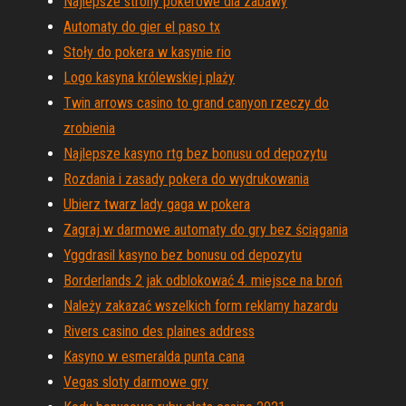
Najlepsze strony pokerowe dla zabawy
Automaty do gier el paso tx
Stoły do ​​pokera w kasynie rio
Logo kasyna królewskiej plaży
Twin arrows casino to grand canyon rzeczy do
zrobienia
Najlepsze kasyno rtg bez bonusu od depozytu
Rozdania i zasady pokera do wydrukowania
Ubierz twarz lady gaga w pokera
Zagraj w darmowe automaty do gry bez ściągania
Yggdrasil kasyno bez bonusu od depozytu
Borderlands 2 jak odblokować 4. miejsce na broń
Należy zakazać wszelkich form reklamy hazardu
Rivers casino des plaines address
Kasyno w esmeralda punta cana
Vegas sloty darmowe gry