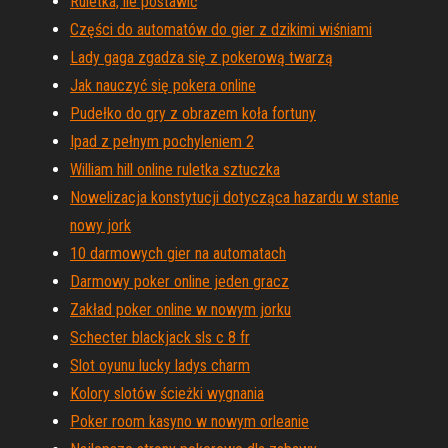
Ruletka, ile postawić
Części do automatów do gier z dzikimi wiśniami
Lady gaga zgadza się z pokerową twarzą
Jak nauczyć się pokera online
Pudełko do gry z obrazem koła fortuny
Ipad z pełnym pochyleniem 2
William hill online ruletka sztuczka
Nowelizacja konstytucji dotycząca hazardu w stanie
nowy jork
10 darmowych gier na automatach
Darmowy poker online jeden gracz
Zakład poker online w nowym jorku
Schecter blackjack sls c 8 fr
Slot oyunu lucky ladys charm
Kolory slotów ścieżki wygnania
Poker room kasyno w nowym orleanie