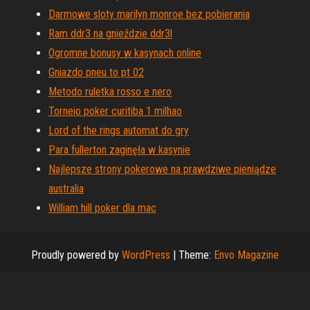
Darmowe sloty marilyn monroe bez pobierania
Ram ddr3 na gnieździe ddr3l
Ogromne bonusy w kasynach online
Gniazdo pneu to pt 02
Metodo ruletka rosso e nero
Torneio poker curitiba 1 milhao
Lord of the rings automat do gry
Para fullerton zaginęła w kasynie
Najlepsze strony pokerowe na prawdziwe pieniądze
australia
William hill poker dla mac
Proudly powered by
WordPress
|
Theme:
Envo Magazine