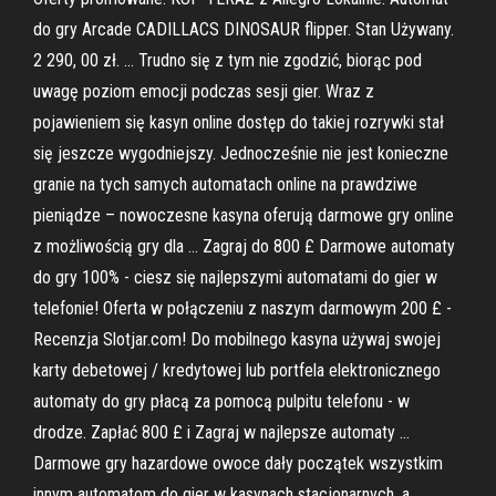
do gry Arcade CADILLACS DINOSAUR flipper. Stan Używany.
2 290, 00 zł. … Trudno się z tym nie zgodzić, biorąc pod
uwagę poziom emocji podczas sesji gier. Wraz z
pojawieniem się kasyn online dostęp do takiej rozrywki stał
się jeszcze wygodniejszy. Jednocześnie nie jest konieczne
granie na tych samych automatach online na prawdziwe
pieniądze – nowoczesne kasyna oferują darmowe gry online
z możliwością gry dla … Zagraj do 800 £ Darmowe automaty
do gry 100% - ciesz się najlepszymi automatami do gier w
telefonie! Oferta w połączeniu z naszym darmowym 200 £ -
Recenzja Slotjar.com! Do mobilnego kasyna używaj swojej
karty debetowej / kredytowej lub portfela elektronicznego
automaty do gry płacą za pomocą pulpitu telefonu - w
drodze. Zapłać 800 £ i Zagraj w najlepsze automaty …
Darmowe gry hazardowe owoce dały początek wszystkim
innym automatom do gier w kasynach stacjonarnych, a