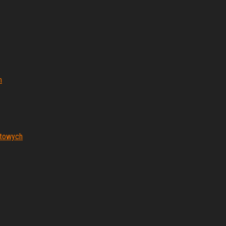
h
ytowych