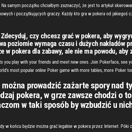
a samym początku chciałbym zaznaczyć, że jest to artykuł skierowany d
a nowych i początkujących graczy. Każdy kto gra w pokera od jakiego
Zdecyduj, czy chcesz grać w pokera, aby wygryw
wa poziomie wymaga czasu i dużych nakładów pr
e w pokera dla zabawy, ale nie ma powodu, aby z
s you play with your friends and meet new ones. Join Pokerface, see you
orld's most popular online Poker game with more tables, more Poker 
 i można prowadzić zażarte spory nad ty
odzaj pokera, w grze zawsze chodzi o t
czom w taki sposób by wzbudzić u nich
.
y w końcu będzie można grać legalnie w pokera przez Internet. Póki co