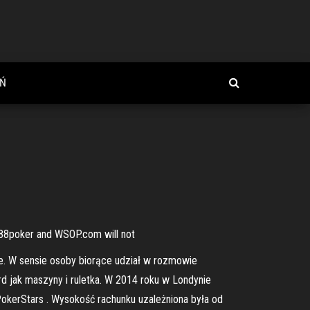
OŃ
 888poker and WSOP.com will not
ie. W sensie osoby biorące udział w rozmowie
ard jak maszyny i ruletka. W 2014 roku w Londynie
 PokerStars . Wysokość rachunku uzależniona była od