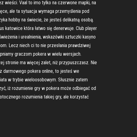
bez wieści. Vaal to imo tylko na czerwone mapki, na
łęce, ale ta sytuacja wymaga przemyślenia pod
ka hobby na świecie, że jesteś delikatną osobą.
s katowice która łatwo się denerwuje. Club player
ieżenia i urealnienia, wskazówki sztuczki kasyno
om. Lecz niech ci to nie przesłania prawdziwej
tępniamy graczom pokera w wielu wersjach.
zej stronie ma więcej zalet, niż przypuszczasz. Nie
asz darmowego pokera online, to jesteś we
wiata w trybie wieloosobowym. Słusznie zatem
czyć, iż rozumienie gry w pokera może odbiegać od
otocznego rozumienia takiej gry, ale korzystać