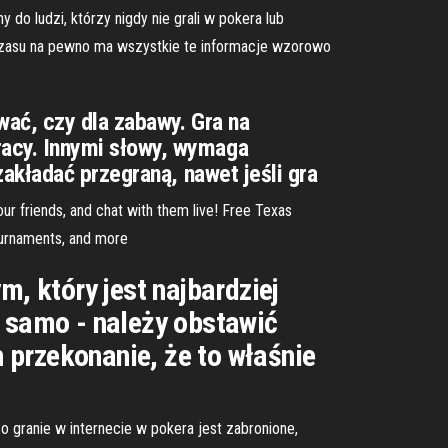
o ludzi, którzy nigdy nie grali w pokera lub
ś czasu na pewno ma wszystkie te informacje wzorowo
ać, czy dla zabawy. Gra na
acy. Innymi słowy, wymaga
akładać przegraną, nawet jeśli gra
r friends, and chat with them live! Free Texas
tournaments, and more
m, który jest najbardziej
o samo - należy obstawić
 przekonanie, że to właśnie
 granie w internecie w pokera jest zabronione,