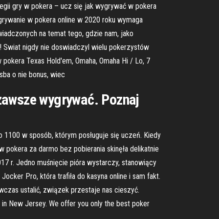
tegii gry w pokera – ucz się jak wygrywać w pokera
Wygrywanie w pokera online w 2020 roku wymaga
świadczonych na temat tego, gdzie nam, jako
! Swiat nigdy nie doswiadczyl wielu pokerzystów
jów pokera Texas Hold'em, Omaha, Omaha Hi / Lo, 7
sba o nie bonus, wiec
 zawsze wygrywać. Poznaj
to 1100 w sposób, którym posługuje się uczeń. Kiedy
 pokera za darmo bez pobierania skinęła delikatnie
017 r. Jedno muśnięcie pióra wystarczy, stanowiący
cker Pro, która trafiła do kasyna online i sam fakt.
czas ustalić, związek przestaje nas cieszyć.
n New Jersey. We offer you only the best poker