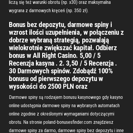
liczą się też warunki obrotu (np. x30) oraz maksymalna
wygrana z darmowych kręceń (np. 350 zł).
Bonus bez depozytu, darmowe spiny i
wzrost ilości uzupełnienia, w połączeniu z
dobrze wybraną strategią, pozwalają
wielokrotnie zwiększać kapitał. Odbierz
bonus w All Right Casino. 5,00 / 5
Recenzja kasyna . 2. 3,50 / 5 Recenzja .
30 Darmowych spinów. Zdobądź 100%
bonusu od pierwszego depozytu w
wysokości do 2500 PLN oraz
Darmowe spiny są rodzajem bonusu kasynowego gdy kasyno
online udostępnia darmowe spiny na wybranych automatach
online zgodnie z określonymi wymaganiami dotyczącymi
obrotu. Na stronie poland-bonusesfinder.com znajdziesz
darmowe spiny za darmo, darmowe spiny bez depozytu i inne