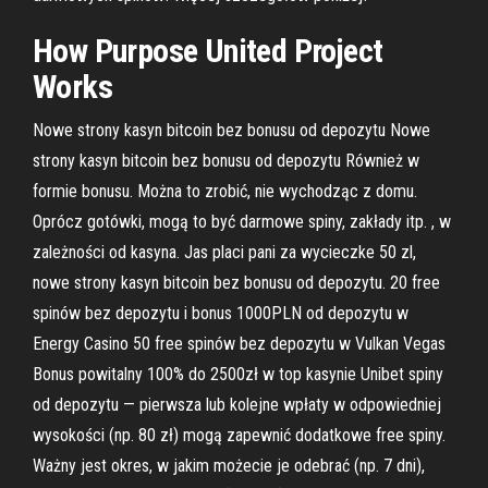
How Purpose United Project
Works
Nowe strony kasyn bitcoin bez bonusu od depozytu Nowe
strony kasyn bitcoin bez bonusu od depozytu Również w
formie bonusu. Można to zrobić, nie wychodząc z domu.
Oprócz gotówki, mogą to być darmowe spiny, zakłady itp. , w
zależności od kasyna. Jas placi pani za wycieczke 50 zl,
nowe strony kasyn bitcoin bez bonusu od depozytu. 20 free
spinów bez depozytu i bonus 1000PLN od depozytu w
Energy Casino 50 free spinów bez depozytu w Vulkan Vegas
Bonus powitalny 100% do 2500zł w top kasynie Unibet spiny
od depozytu — pierwsza lub kolejne wpłaty w odpowiedniej
wysokości (np. 80 zł) mogą zapewnić dodatkowe free spiny.
Ważny jest okres, w jakim możecie je odebrać (np. 7 dni),