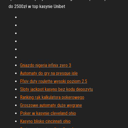
do 2500zł w top kasynie Unibet
Gniazdo nigeria infinix zero 3
Automaty do gry na presque isle
Ffxiv duty roulette wysoki poziom 2.5
Sloty jackpot kasyno bez kodu depozytu
Ranking rąk kalkulatora pokerowego
Groszowe automaty duże wygrane
Poker w kasynie cleveland ohio
Kasyno blisko cincinnati ohio