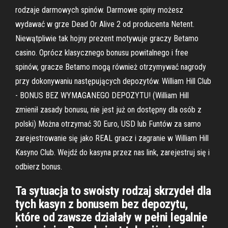
rodzaje darmowych spinów. Darmowe spiny możesz
wydawać w grze Dead Or Alive 2 od producenta Netent.
Niewątpliwie tak hojny prezent motywuje graczy Betamo
casino. Oprócz klasycznego bonusu powitalnego i free
spinów, gracze Betamo mogą również otrzymywać nagrody
przy dokonywaniu następujących depozytów. William Hill Club
- BONUS BEZ WYMAGANEGO DEPOZYTU! (William Hill
zmienił zasady bonusu, nie jest już on dostępny dla osób z
polski) Można otrzymać 30 Euro, USD lub Funtów za samo
zarejestrowanie się jako REAL gracz i zagranie w William Hill
Kasyno Club. Wejdź do kasyna przez nas link, zarejestruj się i
odbierz bonus.
Ta sytuacja to swoisty rodzaj skrzydeł dla
tych kasyn z bonusem bez depozytu,
które od zawsze działały w pełni legalnie